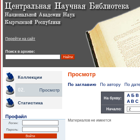
Перейти на сайт
Поиск в архиве:
Просмотр
Коллекции
По заглавию
По автору
По дат
02.
Просмотр
А
Б
В
На букву:
A
B
C
Статистика
Начало:
Профайл
Материалов не имеется
Логин:
Пароль: