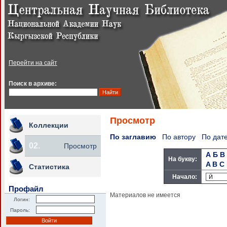
Перейти на сайт
Поиск в архиве:
Просмотр
Коллекции
По заглавию
По автору
По дат
02.
Просмотр
А
Б
В
На букву:
A
B
C
Статистика
Начало:
Профайл
Материалов не имеется
Логин:
Пароль: