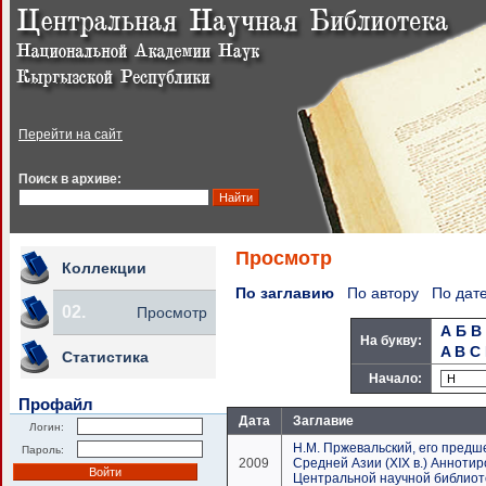
Перейти на сайт
Поиск в архиве:
Просмотр
Коллекции
По заглавию
По автору
По дат
02.
Просмотр
А
Б
В
На букву:
A
B
C
Статистика
Начало:
Профайл
Дата
Заглавие
Логин:
Н.М. Пржевальский, его предш
Пароль:
2009
Средней Азии (XIX в.) Аннот
Центральной научной библиот