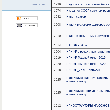
1996
Надо знать прошлое чтобы не 
Регистрация
1974
Названия СССР союзных респу
1982
Накыл сөздөр
2008
Налоги в системе факторов ус
2010
Налоговые системы зарубежны
2014
НАН КР - 60 лет
2004
НАН КР в речах и выступления
2019
НАН КР Годовой отчет 2019
2020
НАН КР Годовой отчет 2020
2018
НАН КР_75 лет КирФАН
Нанобөлүкччөлөрдүн таасирин
2025
өзгөчөлүктөрү
Нанобөлүкчөлөрдүн таасирини
2025
өзгөчөлүктөрү
2012
НАНОСТРУКТУРЫ НА ОСНОВ