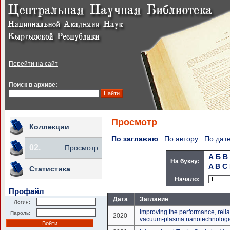
Перейти на сайт
Поиск в архиве:
Просмотр
Коллекции
По заглавию
По автору
По дат
02.
Просмотр
А
Б
В
На букву:
A
B
C
Статистика
Начало:
Профайл
Дата
Заглавие
Логин:
Improving the performance, reliab
Пароль:
2020
vacuum-plasma nanotechnologies f