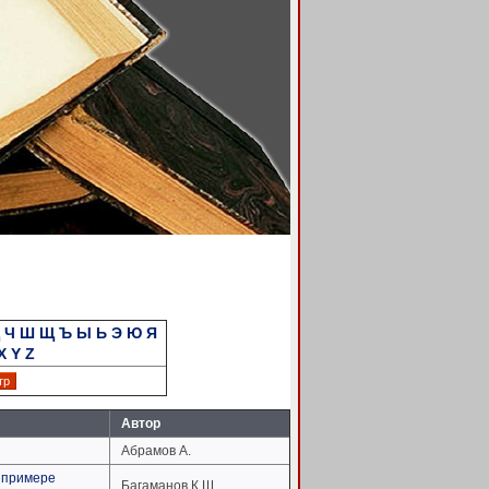
Ч
Ш
Щ
Ъ
Ы
Ь
Э
Ю
Я
X
Y
Z
Автор
Абрамов А.
а примере
Багаманов К.Ш.