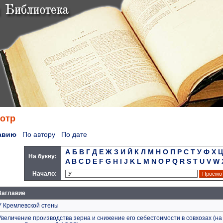
отр
авию
По автору
По дате
А
Б
В
Г
Д
Е
Ж
З
И
Й
К
Л
М
Н
О
П
Р
С
Т
У
Ф
Х
Ц
На букву:
A
B
C
D
E
F
G
H
I
J
K
L
M
N
O
P
Q
R
S
T
U
V
W
Начало:
Заглавие
У Кремлевской стены
Увеличение производства зерна и снижение его себестоимости в совхозах (н