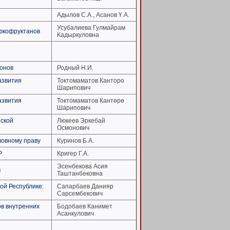
Адылов С.А., Асанов Ү.А.
Усубалиева Гулмайрам
люкофруктанов
Кадыркуловна
йонов
Родный Н.И.
азвития
Токтомаматов Канторо
Шарипович
азвития
Токтомаматов Кантөрө
Шарипович
зской
Люкеев Эркебай
Осмонович
ловному праву
Куринов Б.А.
Р
Кригер Г.А.
Эсенбекова Асия
в
Таштанбековна
ой Республике:
Сапарбаев Данияр
Сарсембекович
ов внутренних
Бодобаев Канимет
Асанкулович