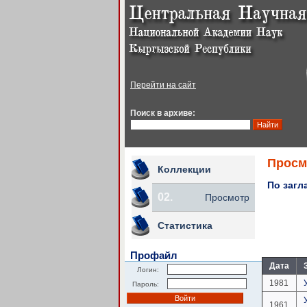
Перейти на сайт
Поиск в архиве:
Просм
Коллекции
По загл
02.
Просмотр
Статистика
Профайл
Дата
Логин:
1981
Пароль:
1961