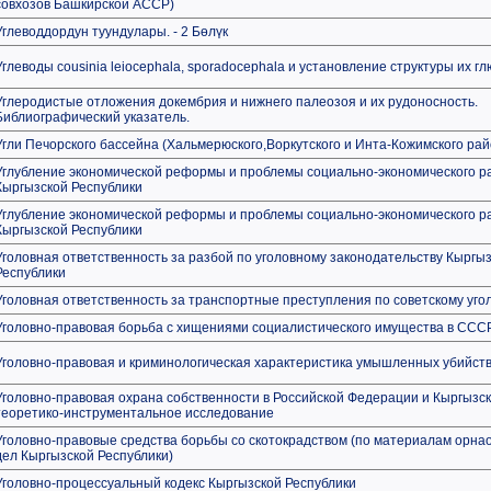
совхозов Башкирской АССР)
Углеводдордун туундулары. - 2 Бөлүк
Углеводы cousinia leiocephala, sporadocephala и установление структуры их г
Углеродистые отложения докембрия и нижнего палеозоя и их рудоносность.
Библиографический указатель.
Угли Печорского бассейна (Хальмерюского,Воркутского и Инта-Кожимского ра
Углубление экономической реформы и проблемы социально-экономического р
Кыргызской Республики
Углубление экономической реформы и проблемы социально-экономического р
Кыргызской Республики
Уголовная ответственность за разбой по уголовному законодательству Кыргы
Республики
Уголовная ответственность за транспортные преступления по советскому уго
Уголовно-правовая борьба с хищениями социалистического имущества в ССС
Уголовно-правовая и криминологическая характеристика умышленных убийст
Уголовно-правовая охрана собственности в Российской Федерации и Кыргызск
теоретико-инструментальное исследование
Уголовно-правовые средства борьбы со скотокрадством (по материалам орна
дел Кыргызской Республики)
Уголовно-процессуальный кодекс Кыргызской Республики