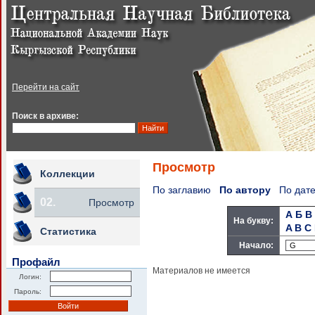
Перейти на сайт
Поиск в архиве:
Просмотр
Коллекции
По заглавию
По автору
По дат
02.
Просмотр
А
Б
В
На букву:
A
B
C
Статистика
Начало:
Профайл
Материалов не имеется
Логин:
Пароль: