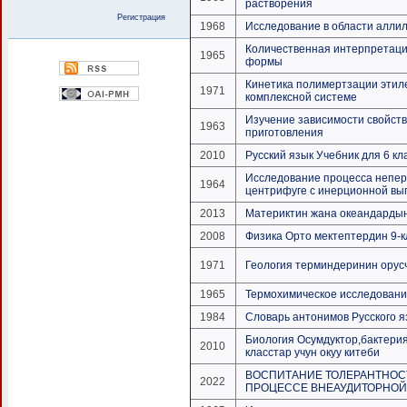
растворения
Регистрация
1968
Исследование в области алл
Количественная интерпретаци
1965
формы
Кинетика полимертзации этиле
1971
комплексной системе
Изучение зависимости свойств
1963
приготовления
2010
Русский язык Учебник для 6 кл
Исследование процесса непер
1964
центрифуге с инерционной выг
2013
Материктин жана океандардын 
2008
Физика Орто мектептердин 9-к
1971
Геология терминдеринин орусч
1965
Термохимическое исследовани
1984
Словарь антонимов Русского я
Биология Осумдуктор,бактерия
2010
класстар учун окуу китеби
ВОСПИТАНИЕ ТОЛЕРАНТНОСТ
2022
ПРОЦЕССЕ ВНЕАУДИТОРНОЙ РА