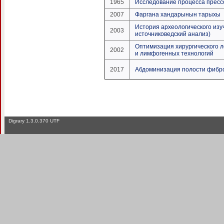
1965
Исследование процесса прессо
2007
Фаргана хандарынын тарыхы
История археологического из
2003
источниковедский анализ)
Оптимизация хирургического 
2002
и лимфогенных технологий
2017
Абдоминизация полости фибро
Digrary 1.3.0.370 UTF