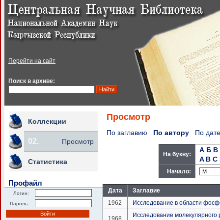
Перейти на сайт
Поиск в архиве:
Просмотр
Коллекции
По заглавию
По автору
По дат
02.
Просмотр
А
Б
В
На букву:
A
B
C
Статистика
Начало:
Профайл
Дата
Заглавие
Логин:
1962
Исследование в области фос
Пароль:
Исследование молекулярного р
1968