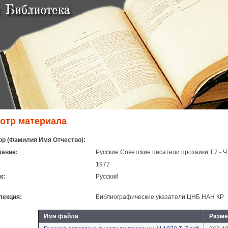
отр материала
ор (Фамилия Имя Отчество):
лавие:
Русские Советские писатели прозаики Т.7.-
1972
к:
Русский
лекция:
Библиографические указатели ЦНБ НАН КР
Имя файла
Разме