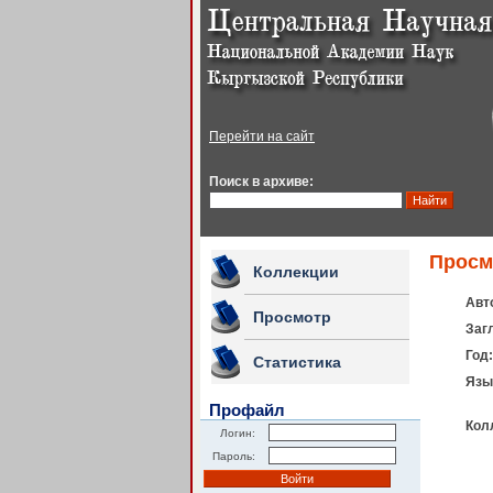
Перейти на сайт
Поиск в архиве:
Просм
Коллекции
Авт
Просмотр
Заг
Год:
Статистика
Язы
Профайл
Кол
Логин:
Пароль: