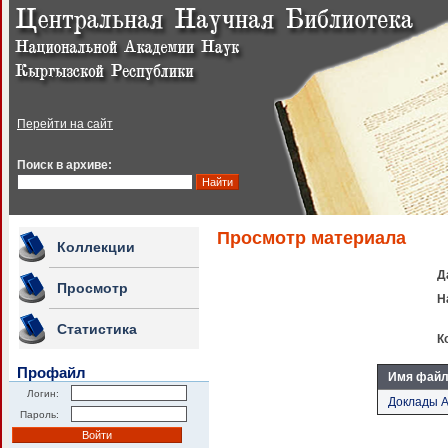
Перейти на сайт
Поиск в архиве:
Просмотр материала
Коллекции
Д
Просмотр
Н
Статистика
К
Профайл
Имя фай
Логин:
Доклады А
Пароль: