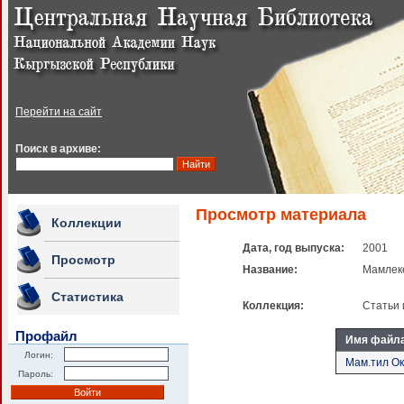
Перейти на сайт
Поиск в архиве:
Просмотр материала
Коллекции
Дата, год выпуска:
2001
Просмотр
Название:
Мамлек
Статистика
Коллекция:
Статьи 
Профайл
Имя файл
Логин:
Мам.тил Ок
Пароль: