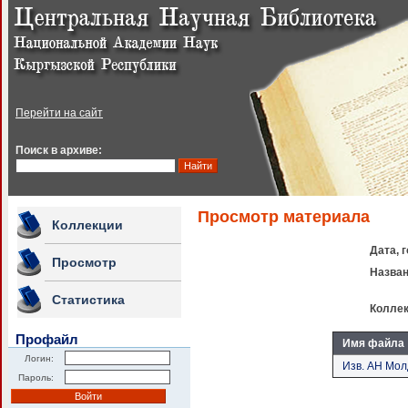
Перейти на сайт
Поиск в архиве:
Просмотр материала
Коллекции
Дата, 
Просмотр
Назван
Статистика
Коллек
Профайл
Имя файла
Логин:
Изв. АН Мол
Пароль: