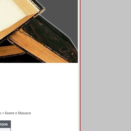
 = Книги о Манасе
тров