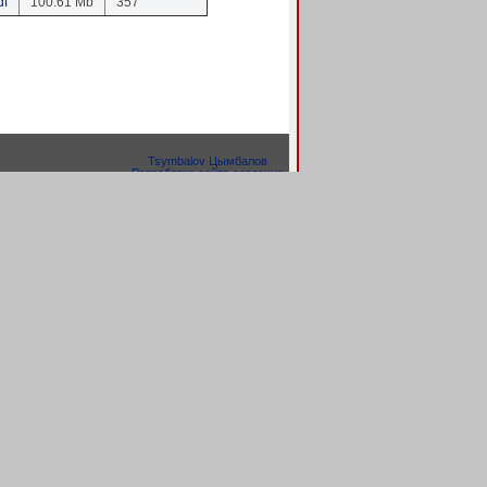
df
100.61 Mb
357