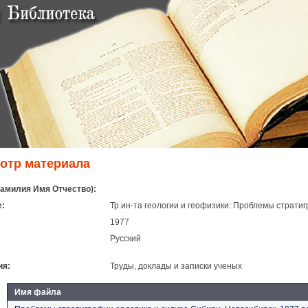
отр материала
амилия Имя Отчество):
:
Тр.ин-та геологии и геофизики: Проблемы страти
1977
Русский
ия:
Труды, доклады и записки ученых
Имя файла