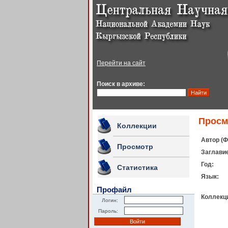
Перейти на сайт
Поиск в архиве:
Просм
Коллекции
Автор (Ф
Просмотр
Заглавие
Год:
Статистика
Язык:
Профайл
Коллекц
Логин:
Пароль: