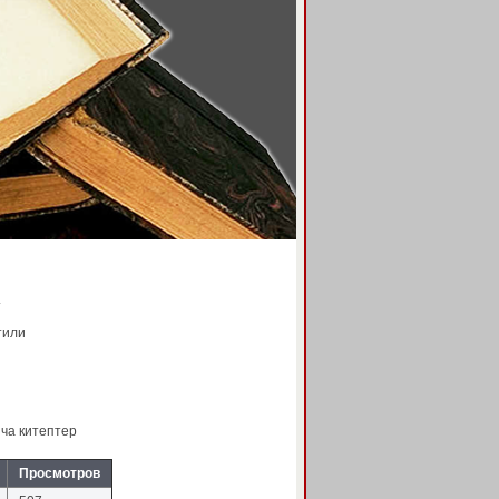
т
тили
ча китептер
Просмотров