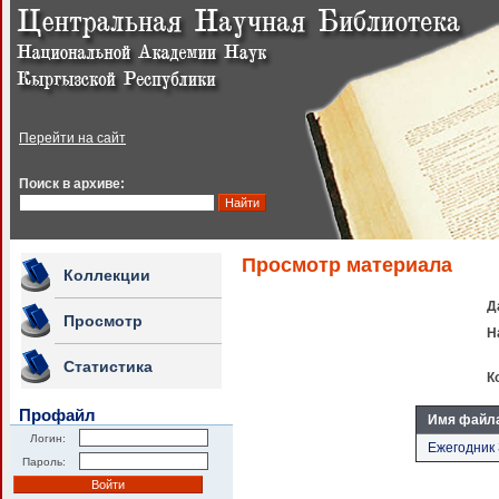
Перейти на сайт
Поиск в архиве:
Просмотр материала
Коллекции
Д
Просмотр
Н
Статистика
К
Профайл
Имя файл
Логин:
Ежегодник З
Пароль: