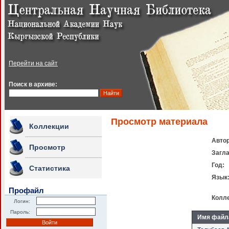
Перейти на сайт
Поиск в архиве:
Просмотр материала
Коллекции
Автор
Просмотр
Загла
Год:
Статистика
Язык
Профайл
Колле
Логин:
Пароль:
Имя файл