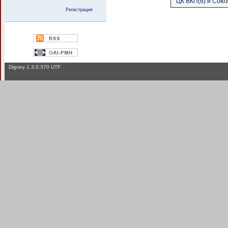
ЦК ВКП(б) и Союз
Регистрация
Digrary 1.3.0.370 UTF