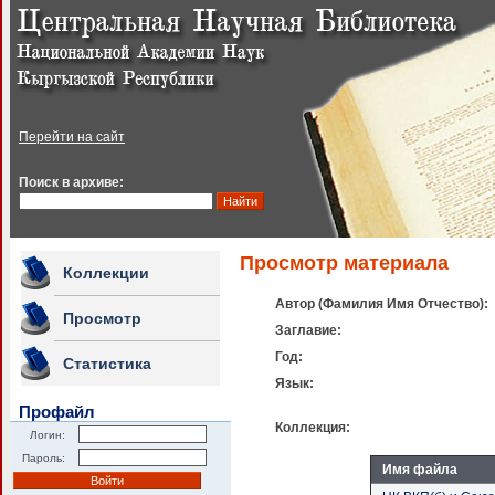
Перейти на сайт
Поиск в архиве:
Просмотр материала
Коллекции
Автор (Фамилия Имя Отчество):
Просмотр
Заглавие:
Год:
Статистика
Язык:
Профайл
Коллекция:
Логин:
Пароль:
Имя файла