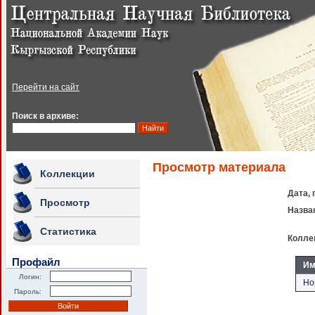
Перейти на сайт
Поиск в архиве:
Просмотр материала
Коллекции
Дата, 
Просмотр
Назва
Статистика
Колле
Профайл
Им
Логин:
Но
Пароль: