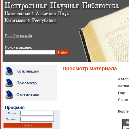
Перейти на сайт
Поиск в архиве:
Просмотр материала
Коллекции
Автор
Просмотр
Загла
Год:
Статистика
Язык:
Профайл
Колле
Логин:
Пароль:
И