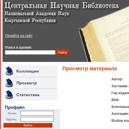
Перейти на сайт
Поиск в архиве:
Просмотр материала
Коллекции
Автор:
Просмотр
Заглавие:
Год издан
Статистика
ВАК:
Профайл
Ключевые
Логин:
Анотация:
Пароль:
Выбор яз