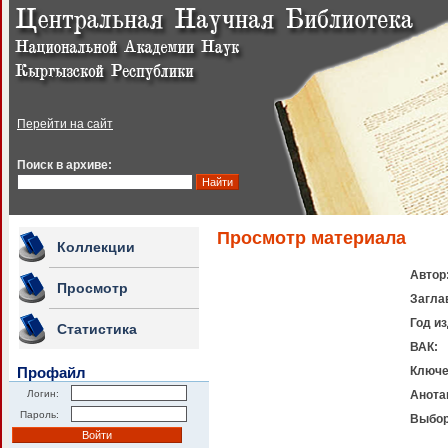
Перейти на сайт
Поиск в архиве:
Просмотр материала
Коллекции
Автор
Просмотр
Загла
Год и
Статистика
ВАК:
Профайл
Ключе
Логин:
Анота
Пароль:
Выбор