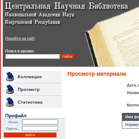
Перейти на сайт
Поиск в архиве:
Просмотр материала
Коллекции
Дата, 
Просмотр
Назва
Статистика
Колле
Профайл
Имя ф
Логин:
Нормати
Пароль: