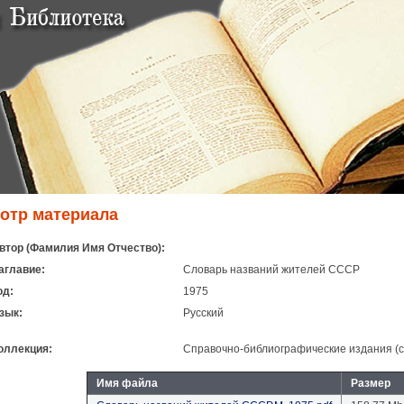
отр материала
втор (Фамилия Имя Отчество):
аглавие:
Словарь названий жителей СССР
од:
1975
зык:
Русский
оллекция:
Справочно-библиографические издания (с
Имя файла
Размер