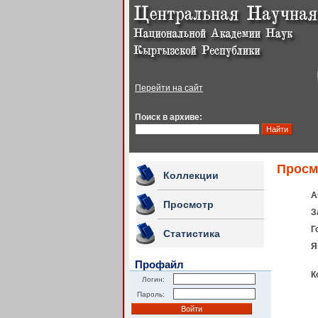
Перейти на сайт
Поиск в архиве:
Просм
Коллекции
А
Просмотр
З
Г
Статистика
Я
Профайл
К
Логин:
Пароль: