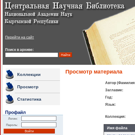
Перейти на сайт
Поиск в архиве:
Просмотр материала
Коллекции
Автор (Фамилия
Просмотр
Заглавие:
Год:
Статистика
Язык:
Профайл
Коллекция:
Логин:
Пароль:
Имя файла