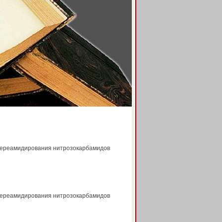
 переамидирования нитрозокарбамидов
 переамидирования нитрозокарбамидов