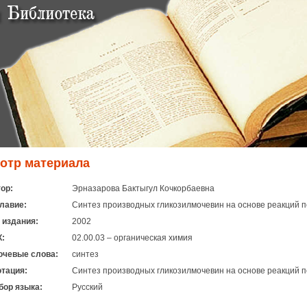
отр материала
ор:
Эрназарова Бактыгул Кочкорбаевна
лавие:
Синтез производных гликозилмочевин на основе реакций
 издания:
2002
:
02.00.03 – органическая химия
чевые слова:
синтез
тация:
Синтез производных гликозилмочевин на основе реакций
ор языка:
Русский