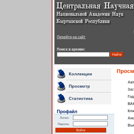
Перейти на сайт
Поиск в архиве:
Просм
Коллекции
Авт
Просмотр
Заг
Год
Статистика
ВАК
Профайл
Клю
Логин:
Ано
Пароль:
Выб