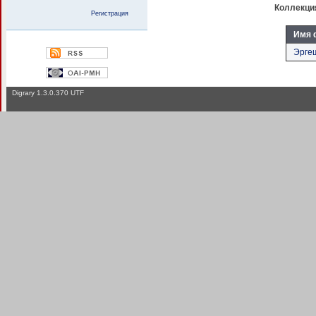
Коллекци
Регистрация
Имя 
Эрге
Digrary 1.3.0.370 UTF