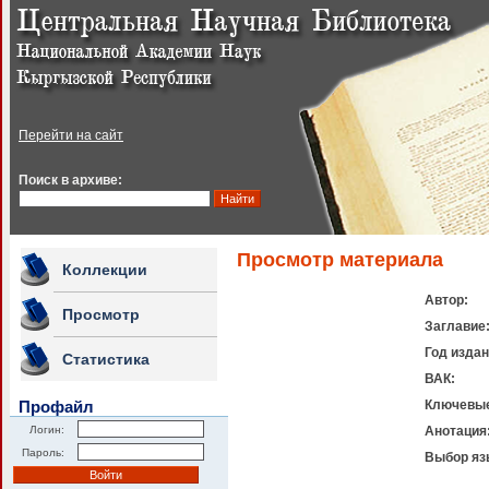
Перейти на сайт
Поиск в архиве:
Просмотр материала
Коллекции
Автор:
Просмотр
Заглавие
Год издан
Статистика
ВАК:
Профайл
Ключевые
Логин:
Анотация
Пароль:
Выбор яз