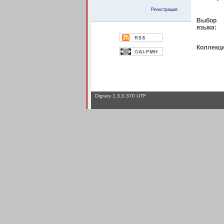
Регистрация
Выбор
языка:
Коллекци
Digrary 1.3.0.370 UTF