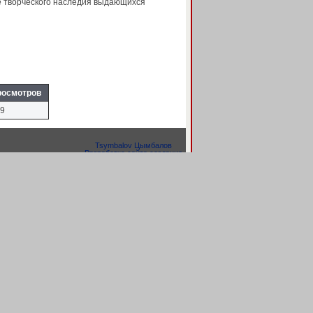
е творческого наследия выдающихся
росмотров
9