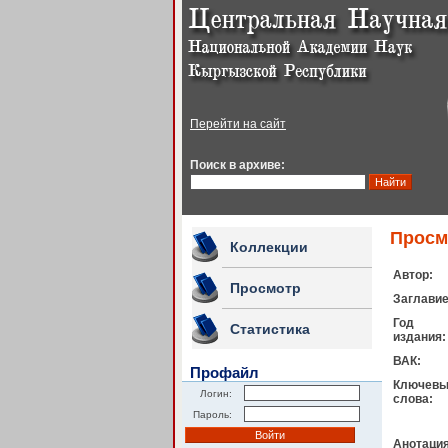
Перейти на сайт
Поиск в архиве:
Просм
Коллекции
Автор:
Просмотр
Заглавие
Год
Статистика
издания:
ВАК:
Профайл
Ключев
Логин:
слова:
Пароль:
Анотация