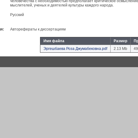
человечества с необходимостью предполагает критическое осмыслени
мыслителей, ученых и деятелей культуры каждого народа.
Русский
я:
Авторефераты к диссертациям
Имя файла
Размер
П
Эргешбаева Роза Джумабековна.pdf
2.13 Mb
49