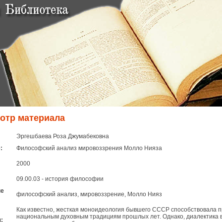
отр материала
Эргешбаева Роза Джумабековна
:
Философский анализ мировоззрения Молло Нияза
2000
09.00.03 - история философии
ые
философский анализ, мировоззрение, Молло Нияз
Как известно, жесткая моноидеология бывшего СССР способствовала п
национальным духовным традициям прошлых лет. Однако, диалектика в
: