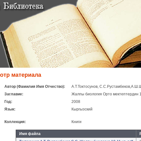
отр материала
Автор (Фамилия Имя Отчество):
А.Т.Токтосунов, С.С.Рустамбеков,А.Ш
Заглавие:
Жалпы биология Орто мектептердин 10
Год:
2008
Язык:
Кыргызский
Коллекция:
Книги
Имя файла