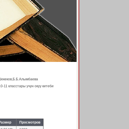
.Шекеков,Б.Б.Алымбаева
-11 класстары учун окуу китеби
Размер
Просмотров