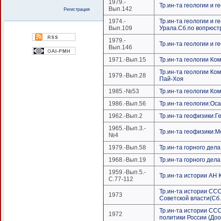
1979.-
Тр.ин-та геологии и 
Вып.142
Регистрация
1974.-
Тр.ин-та геологии и
Вып.109
Урала.Сб.по вопрюс
1979.-
Тр.ин-та геологии и
Вып.146
1971.-Вып.15
Тр.ин-та геологии К
Тр.ин-та геологии К
1979.-Вып.28
Пай-Хоя
1985.-№53
Тр.ин-та геологии К
1986.-Вып.56
Тр.ин-та геологии:О
1962.-Вып.2
Тр.ин-та геофизики:
1965.-Вып.3.-
Тр.ин-та геофизики:
№4
1979.-Вып.58
Тр.ин-та горного дел
1968.-Вып.19
Тр.ин-та горного дел
1959.-Вып.5.-
Тр.ин-та истории АН 
С.77-112
Тр.ин-та истории ССС
1973
Советской власти(Сб.с
Тр.ин-та истории СС
1972
политики России (Доо