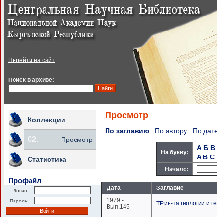
Перейти на сайт
Поиск в архиве:
Просмотр
Коллекции
По заглавию
По автору
По дат
02.
Просмотр
А
Б
В
На букву:
A
B
C
Статистика
Начало:
Профайл
Дата
Заглавие
Логин:
1979.-
Пароль:
ТР.ин-та геологии и 
Вып.145