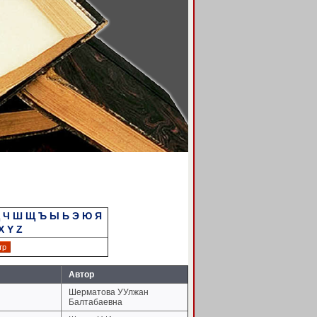
Ч
Ш
Щ
Ъ
Ы
Ь
Э
Ю
Я
X
Y
Z
Автор
Шерматова УУлжан
Балтабаевна