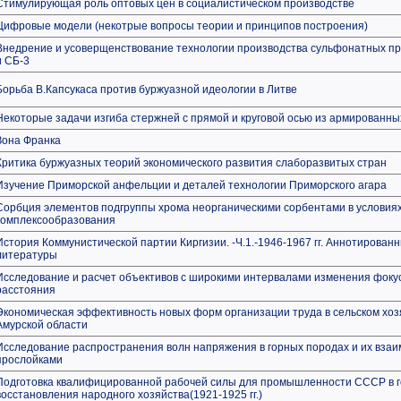
Стимулирующая роль оптовых цен в социалистическом производстве
Цифровые модели (некотрые вопросы теории и принципов построения)
Внедрение и усоверщенствование технологии производства сульфонатных пр
и СБ-3
Борьба В.Капсукаса против буржуазной идеологии в Литве
Некоторые задачи изгиба стержней с прямой и круговой осью из армированны
Зона Франка
Критика буржуазных теорий экономического развития слаборазвитых стран
Изучение Приморской анфельции и деталей технологии Приморского агара
Сорбция элементов подгруппы хрома неорганическими сорбентами в условиях
комплексообразования
История Коммунистической партии Киргизии. -Ч.1.-1946-1967 гг. Аннотирован
литературы
Исследование и расчет объективов с широкими интервалами изменения фоку
расстояния
Экономическая эффективность новых форм организации труда в сельском хоз
Амурской области
Исследование распространения волн напряжения в горных породах и их взаи
прослойками
Подготовка квалифицированной рабочей силы для промышленности СССР в 
восстановления народного хозяйства(1921-1925 гг.)