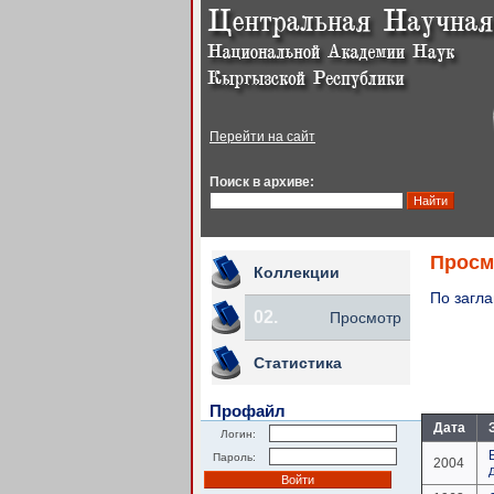
Перейти на сайт
Поиск в архиве:
Просм
Коллекции
По загл
02.
Просмотр
Статистика
Профайл
Дата
Логин:
Пароль:
2004