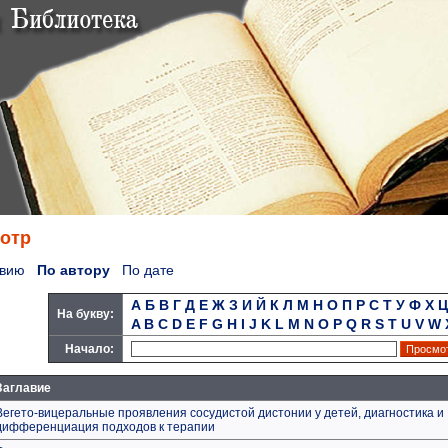
отр
авию
По автору
По дате
А
Б
В
Г
Д
Е
Ж
З
И
Й
К
Л
М
Н
О
П
Р
С
Т
У
Ф
Х
Ц
На букву:
A
B
C
D
E
F
G
H
I
J
K
L
M
N
O
P
Q
R
S
T
U
V
W
Начало:
Заглавие
Вегето-вицеральные проявления сосудистой дистонии у детей, диагностика и
дифференциация подходов к терапии