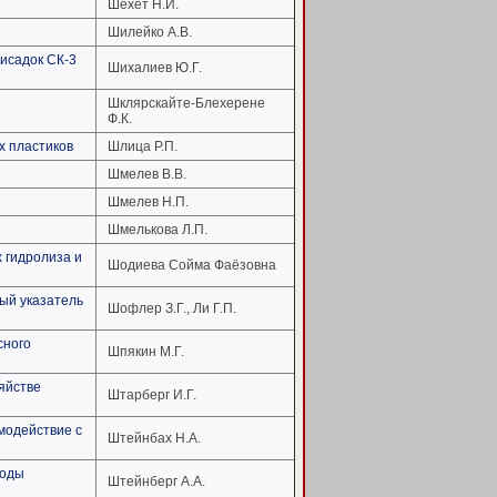
Шехет Н.И.
Шилейко А.В.
исадок СК-3
Шихалиев Ю.Г.
Шклярскайте-Блехерене
Ф.К.
х пластиков
Шлица Р.П.
Шмелев В.В.
Шмелев Н.П.
Шмелькова Л.П.
 гидролиза и
Шодиева Сойма Фаёзовна
ный указатель
Шофлер З.Г., Ли Г.П.
сного
Шпякин М.Г.
яйстве
Штарберг И.Г.
модействие с
Штейнбах Н.А.
годы
Штейнберг А.А.